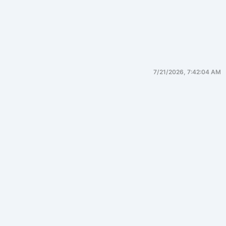
7/21/2026, 7:42:04 AM
I/O 模型
1. 概述（Overview）
I/O 模型是操作系统、网络协议栈与上层应用在数据交互
过程中所遵循的“协作方式”。 它决定了：
程序如何等待数据？