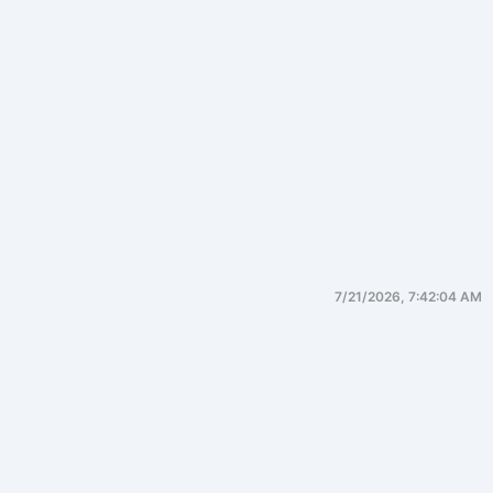
7/21/2026, 7:42:04 AM
产品战略
一、顶层战略框架（总纲）